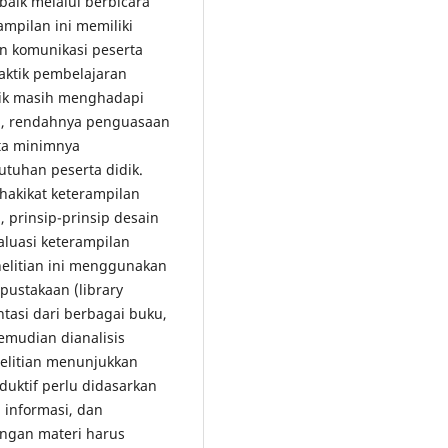
aik melalui berbicara
mpilan ini memiliki
 komunikasi peserta
raktik pembelajaran
dik masih menghadapi
ta, rendahnya penguasaan
rta minimnya
tuhan peserta didik.
 hakikat keterampilan
 prinsip-prinsip desain
aluasi keterampilan
nelitian ini menggunakan
epustakaan (library
ntasi dari berbagai buku,
kemudian dianalisis
nelitian menunjukkan
uktif perlu didasarkan
 informasi, dan
angan materi harus