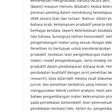
kemampuan menghasilkan bahasa secara aktif, b
(kalam) maupun menulis (kitabah). Kedua ketera
peranan penting dalam mendukung kemampuan
didik secara lisan dan tulisan. Namun, dalam p
bahasa Arab, kemampuan produktif peserta di
berbagai kendala, seperti keterbatasan kosaka
tata bahasa, kurangnya latihan komunikatif, se
pengembangan materi yang sesuai dengan kebu
Penelitian ini bertujuan untuk mendeskripsikan
produktif, landasan teori pengembangan materi,
materi, model pengembangan, serta strategi ev
produktif dalam pembelajaran bahasa Arab. Pe
pendekatan kualitatif dengan jenis penelitian k
research). Data diperoleh melalui studi dokume
jurnal, dan penelitian terdahulu yang relevan, 
menggunakan teknik content analysis. Hasil pe
bahwa pengembangan materi keterampilan prod
pada pendekatan komunikatif, teori pemrosesan
pendekatan berbasis teks. Selain itu, pengemb