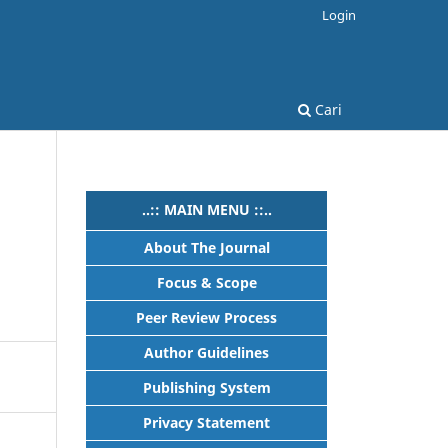
Login
Cari
..:: MAIN MENU ::..
About The Journal
Focus & Scope
Peer Review Process
Author Guidelines
Publishing System
Privacy Statement